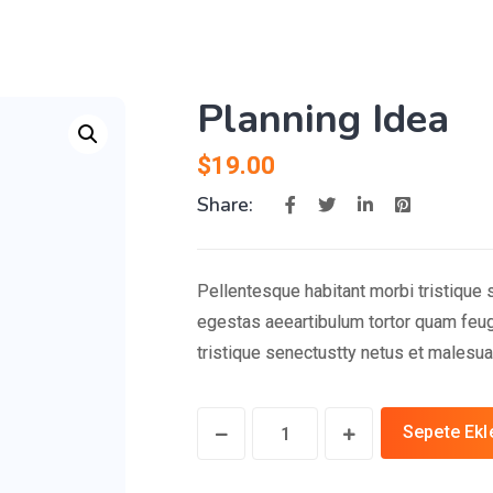
Planning Idea
$
19.00
Share:
Pellentesque habitant morbi tristique
egestas aeeartibulum tortor quam feug
tristique senectustty netus et malesua
Planning
Sepete Ekl
Idea
quantity