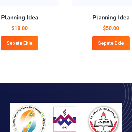
Planning Idea
Planning Idea
$
18.00
$
50.00
Sepete Ekle
Sepete Ekle