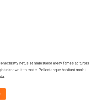
 senectustty netus et malesuada areay fames ac turpis
iatunknown it to make. Pellentesque habitant morbi
da.
e